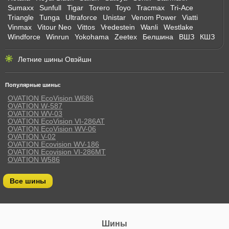
Sumaxx
Sunfull
Tigar
Torero
Toyo
Tracmax
Tri-Ace
Triangle
Tunga
Ultraforce
Unistar
Venom Power
Viatti
Vinmax
Vitour Neo
Vittos
Vredestein
Wanli
Westlake
Windforce
Winrun
Yokohama
Zeetex
Белшина
ВШЗ
КШЗ
Летние шины Овэйшн
Популярные шины:
OVATION EcoVision W686
OVATION W-587
OVATION WV-03
OVATION EcoVision VI-286AT
OVATION EcoVision WV-06
OVATION V-02
OVATION Ecovision WV-186
OVATION Ecovision VI-286MT
OVATION W586
Все шины
Шины