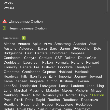
W586
WV-03
Шипованные Ovation
Нешипованные Ovation
Каталог шин:
Altenzo
Antares
Aplus
Arivo
Armstrong
Atlander
Attar
Austone
Autogreen
Barez
Bars
Barum
BFGoodrich
Boto
Bridgestone
Ceat
Centara
Comforser
Compasal
Continental
Contyre
Cordiant
CST
Delinte
DoubleCoin
Doublestar
Evergreen
Falken
Formula
Fortune
Forward
Fronway
General Tire
Gislaved
Goodride
Goodyear
Greentrac
Grenlander
Gripmax
Habilead
Hankook
Headway
Hifly
Ikon Tyres
iLink
Imperial
Journey
Joyroad
Kama
Kapsen
Kingnate
Kumho
Kustone
Lakesea
LandSail
Landspider
Lanvigator
Lassa
Laufenn
Leao
Ling
Long
Marshal
Massimo
Matador
Maxxis
Michelin
Mirage
Nankang
Nexen
Nitto
Nokian Tyres
Nortec
Onyx
Ovation
Pace
Pirelli
Prinx
Rapid
Rauffan
Roadboss
Roadcruza
Roadking
Roadmarch
Roador
Roadstone
Rockblade
Rotalla
Royal Black
Sailun
Satoya
Sonix
Starmaxx