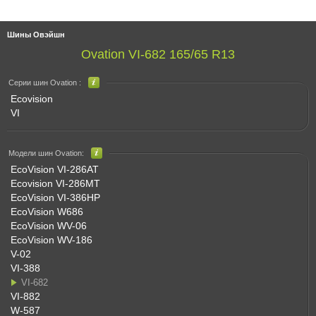
Шины Овэйшн
Ovation VI-682 165/65 R13
Серии шин Ovation :
Ecovision
VI
Модели шин Ovation:
EcoVision VI-286AT
Ecovision VI-286MT
EcoVision VI-386HP
EcoVision W686
EcoVision WV-06
EcoVision WV-186
V-02
VI-388
VI-682
VI-882
W-587